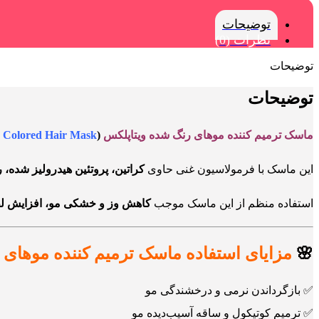
توضیحات
نظرات (0)
توضیحات
توضیحات
ماسک ترمیم کننده موهای رنگ شده ویتاپلکس
(
x Colored Hair Mask)
این ماسک با فرمولاسیون غنی حاوی
کراتین، پروتئین هیدرولیز شده، 
استفاده منظم از این ماسک موجب
کاهش وز و خشکی مو، افزایش لط
🌸
مزایای استفاده
ماسک ترمیم کننده موهای 
✅ بازگرداندن نرمی و درخشندگی مو
✅ ترمیم کوتیکول و ساقه آسیب‌دیده مو