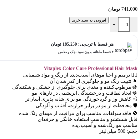
741,000
تومان
ماسک مو ویتاپلکس موی رنگ شده 500 میلی گرم عدد
افزودن به سبد خرید
+
-
هر قسط با ترب‌پی:
185,250
تومان
۴ قسط ماهانه. بدون سود، چک و ضامن.
Vitaplex Color Care Professional Hair Mask
💆‍♀️ ترمیم و احیا موهای آسیب‌دیده از رنگ و مواد شیمیایی
🌟 تثبیت رنگ مو و جلوگیری از کدر شدن آن
🪷 مرطوب‌کننده و مغذی برای جلوگیری از خشکی و شکنندگی
💎 ایجاد لطافت و درخشندگی ابریشمی در تارهای مو
💨 کاهش وز و گره‌خوردگی مو برای شانه ‌پذیری آسان‌تر
🛡 محافظت از مو در برابر حرارت، آفتاب و آلودگی
🚫 فاقد سولفات، مناسب برای مراقبت از موهای رنگ ‌شده
قابل شستشو و مناسب استفاده خانگی و حرفه‌ای
مناسب مو رنگ‌شده و آسیب‌دیده
حجم: 500 میلی‌لیتر