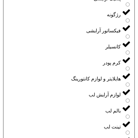
رژگونه
فیکساتور آرایشی
کانسیلر
کرم پودر
هایلایتر و لوازم کانتورینگ
لوازم آرایش لب
بالم لب
تینت لب