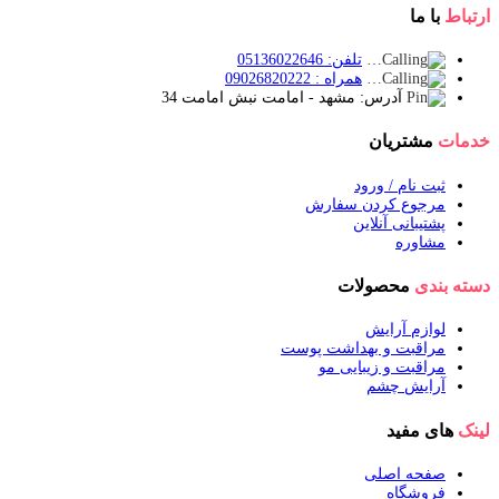
ارتباط
با ما
تلفن: 05136022646
همراه : 09026820222
آدرس: مشهد - امامت نبش امامت 34
خدمات
مشتریان
ثبت نام / ورود
مرجوع کردن سفارش
پشتیبانی آنلاین
مشاوره
دسته بندی
محصولات
لوازم آرایش
مراقبت و بهداشت پوست
مراقبت و زیبایی مو
آرایش چشم
لینک
های مفید
صفحه اصلی
فروشگاه