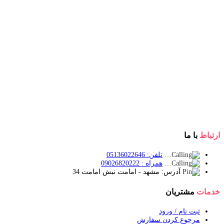
ارتباط
با ما
تلفن: 05136022646
همراه : 09026820222
آدرس: مشهد - امامت نبش امامت 34
خدمات
مشتریان
ثبت نام / ورود
مرجوع کردن سفارش