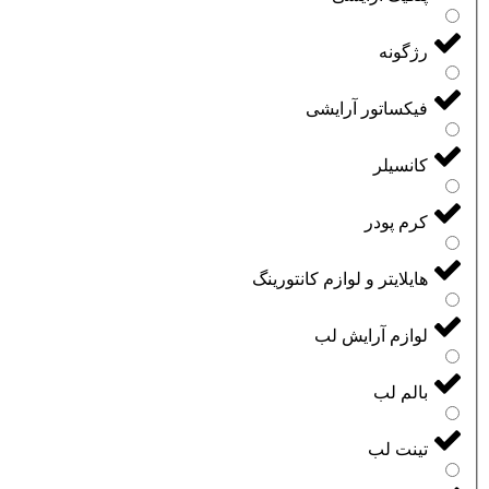
رژگونه
فیکساتور آرایشی
کانسیلر
کرم پودر
هایلایتر و لوازم کانتورینگ
لوازم آرایش لب
بالم لب
تینت لب