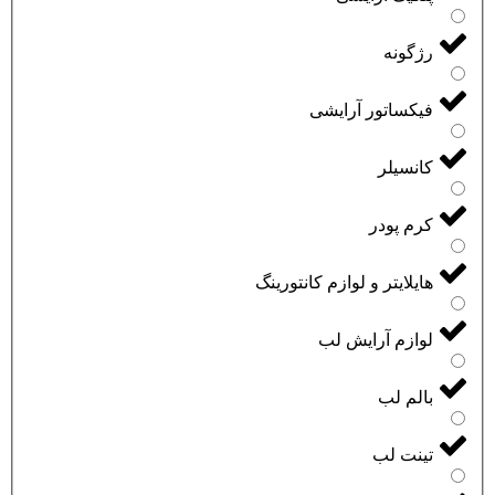
رژگونه
فیکساتور آرایشی
کانسیلر
کرم پودر
هایلایتر و لوازم کانتورینگ
لوازم آرایش لب
بالم لب
تینت لب