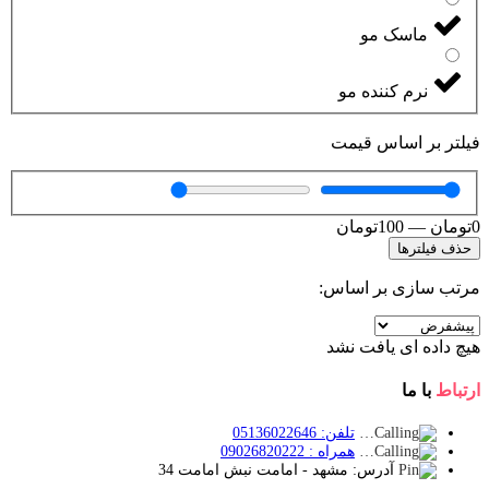
ماسک مو
نرم کننده مو
فیلتر بر اساس قیمت
0
تومان
—
100
تومان
حذف فیلترها
مرتب سازی بر اساس:
هیچ داده ای یافت نشد
ارتباط
با ما
تلفن: 05136022646
همراه : 09026820222
آدرس: مشهد - امامت نبش امامت 34