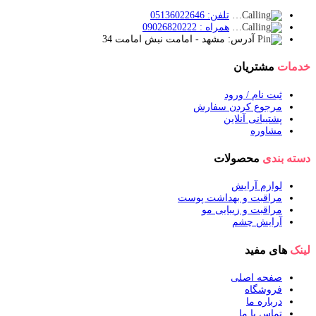
تلفن: 05136022646
همراه : 09026820222
آدرس: مشهد - امامت نبش امامت 34
خدمات
مشتریان
ثبت نام / ورود
مرجوع کردن سفارش
پشتیبانی آنلاین
مشاوره
دسته بندی
محصولات
لوازم آرایش
مراقبت و بهداشت پوست
مراقبت و زیبایی مو
آرایش چشم
لینک
های مفید
صفحه اصلی
فروشگاه
درباره ما
تماس با ما