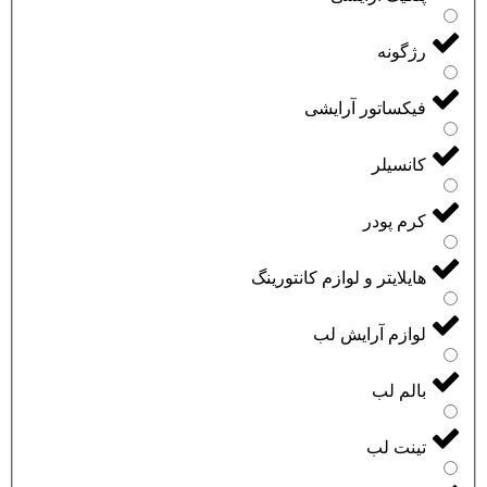
رژگونه
فیکساتور آرایشی
کانسیلر
کرم پودر
هایلایتر و لوازم کانتورینگ
لوازم آرایش لب
بالم لب
تینت لب