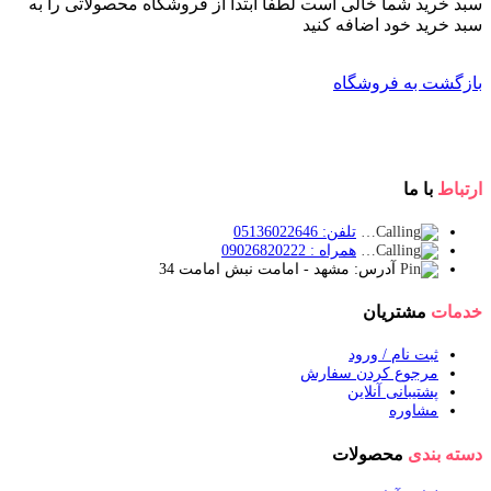
سبد خرید شما خالی است لطفا ابتدا از فروشگاه محصولاتی را به
سبد خرید خود اضافه کنید
بازگشت به فروشگاه
ارتباط
با ما
تلفن: 05136022646
همراه : 09026820222
آدرس: مشهد - امامت نبش امامت 34
خدمات
مشتریان
ثبت نام / ورود
مرجوع کردن سفارش
پشتیبانی آنلاین
مشاوره
دسته بندی
محصولات