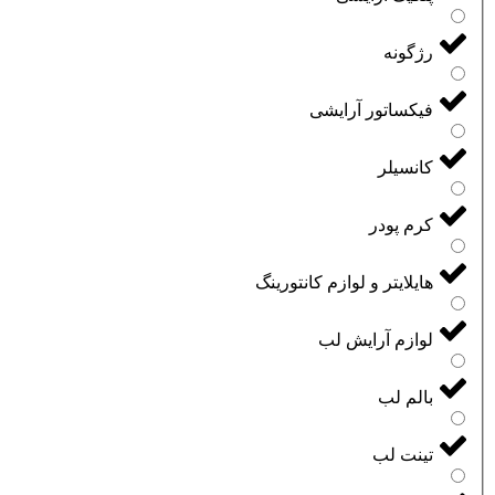
رژگونه
فیکساتور آرایشی
کانسیلر
کرم پودر
هایلایتر و لوازم کانتورینگ
لوازم آرایش لب
بالم لب
تینت لب