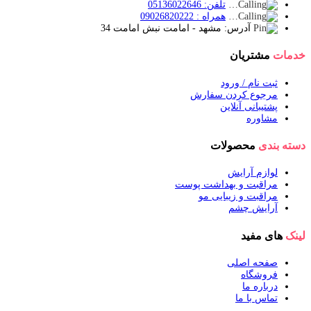
تلفن: 05136022646
همراه : 09026820222
آدرس: مشهد - امامت نبش امامت 34
خدمات
مشتریان
ثبت نام / ورود
مرجوع کردن سفارش
پشتیبانی آنلاین
مشاوره
دسته بندی
محصولات
لوازم آرایش
مراقبت و بهداشت پوست
مراقبت و زیبایی مو
آرایش چشم
لینک
های مفید
صفحه اصلی
فروشگاه
درباره ما
تماس با ما