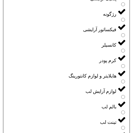
رژگونه
فیکساتور آرایشی
کانسیلر
کرم پودر
هایلایتر و لوازم کانتورینگ
لوازم آرایش لب
بالم لب
تینت لب