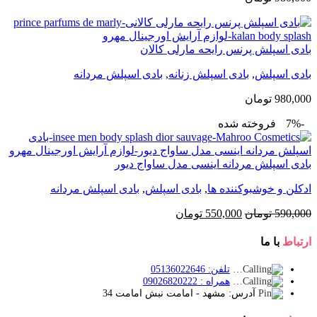
بادی اسپلش پرنس رایحه مارلی کالان
بادی اسپلش
,
بادی اسپلش زنانه
,
بادی اسپلش مردانه
980,000
تومان
-7%
فروخته شده
بادی اسپلش مردانه اینسی مدل ساواج دیور
ادکلن و خوشبوکننده ها
,
بادی اسپلش
,
بادی اسپلش مردانه
قیمت
قیمت
590,000
تومان
550,000
تومان
اصلی:
فعلی:
590,000 تومان
550,000 تومان.
ارتباط
با ما
بود.
تلفن: 05136022646
همراه : 09026820222
آدرس: مشهد - امامت نبش امامت 34