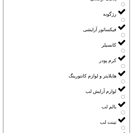
رژگونه
فیکساتور آرایشی
کانسیلر
کرم پودر
هایلایتر و لوازم کانتورینگ
لوازم آرایش لب
بالم لب
تینت لب