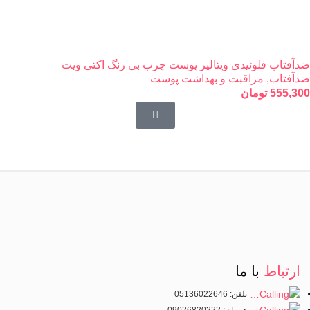
ضدآفتاب فلوئیدی ویتالیر پوست چرب بی رنگ اکتی ویت
ضدآفتاب
,
مراقبت و بهداشت پوست
555,300
تومان
ارتباط
با ما
تلفن: 05136022646
همراه : 09026820222