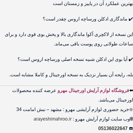
بهترین عملکرد آن در پاییز و زمستان است
✔️ ماندگاری ادکلن ورساچه اروس چقدر است؟
این نسخه از لاکچری آکوا ماندگاری بالا و پخش بوی قوی دارد و برای
ساعات طولانی روی پوست باقی می‌ماند.
✔️ آیا بوی این ادکلن شبیه نسخه اصلی ورساچه اروس است؟
بله، رایحه آن بسیار نزدیک به نسخه اورجینال و کاملا مشابه است.
⬅️
فروشگاه لوازم آرایش اورجینال مهرو
عرضه کننده محصولات
اورجینال می‌باشد.
❇️خرید حضوری لوازم آرایشی مهرو : مشهد – نبش امامت 34
🌐وب سایت لوازم آرایش مهرو :
arayeshimahroo.ir
05136022647
☎️