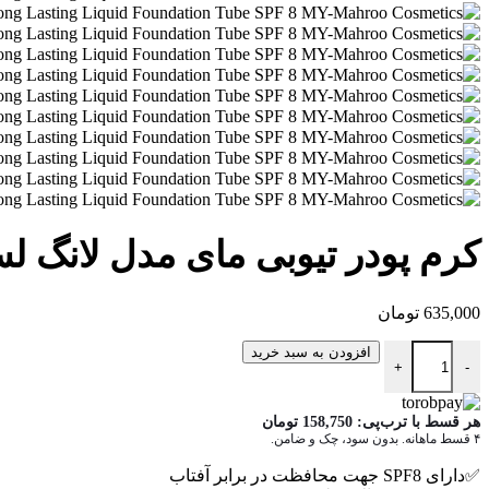
کرم پودر تیوبی مای مدل لانگ لستین
635,000
تومان
کرم پودر تیوبی مای مدل لانگ لستینگ Spf8 عدد
افزودن به سبد خرید
+
-
هر قسط با ترب‌پی:
158,750
تومان
۴ قسط ماهانه. بدون سود، چک و ضامن.
✅دارای SPF8 جهت محافظت در برابر آفتاب