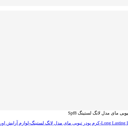
وبی مای مدل لانگ لستینگ Spf8