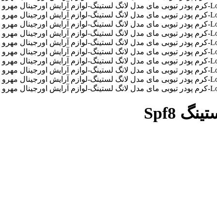
گ Spf8