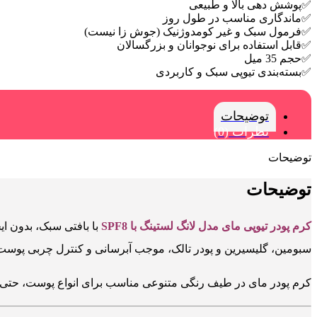
✅پوشش دهی بالا و طبیعی
✅ماندگاری مناسب در طول روز
✅فرمول سبک و غیر کومدوژنیک (جوش زا نیست)
✅قابل استفاده برای نوجوانان و بزرگسالان
✅حجم 35 میل
✅بسته‌بندی تیوپی سبک و کاربردی
توضیحات
نظرات (0)
توضیحات
توضیحات
کرم پودر تیوپی مای مدل لانگ لستینگ با SPF8
با بافتی سبک، بدون ا
سبومین، گلیسیرین و پودر تالک، موجب آبرسانی و کنترل چربی پوست می‌شود. همچنین با دارا بودن SPF 8، از پوس
کرم پودر مای در طیف رنگی متنوعی مناسب برای انواع پوست، حتی 