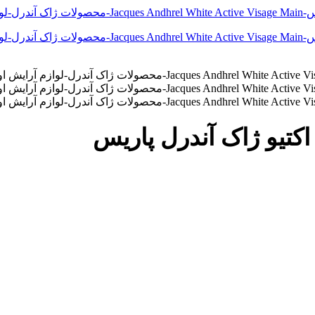
کتیو ژاک آندرل پاریس