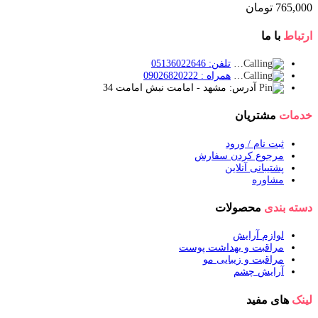
765,000
تومان
ارتباط
با ما
تلفن: 05136022646
همراه : 09026820222
آدرس: مشهد - امامت نبش امامت 34
خدمات
مشتریان
ثبت نام / ورود
مرجوع کردن سفارش
پشتیبانی آنلاین
مشاوره
دسته بندی
محصولات
لوازم آرایش
مراقبت و بهداشت پوست
مراقبت و زیبایی مو
آرایش چشم
لینک
های مفید