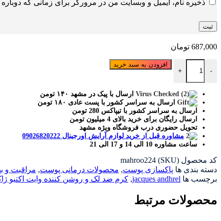
ذخیره نام، ایمیل و وبسایت من در مرورگر برای زمانی که دوباره 
687,000
تومان
کرم ضد لک و روشن کننده وایت اکتیو ژاک آندرل پاریس عدد
افزودن به سبد خرید
+
-
ارسال با پیک در مشهد ۱۴۰ تومن
ارسال به سراسر کشور با پست عادی ۱۸۰ تومن
ارسال به سراسر کشور با تیپاکس 280 تومن
ارسال رایگان برای خرید بالای 4 میلیون تومن
تحویل حضوری درب فروشگاه ویژه مشهد
مشاوره قبل از خرید لوازم آرایش اورجینال 09026820222
ساعت مشاوره 10 الی 14 و 17 الی 21
کد محصول (SKU)
mahroo224
دسته بندی ها
پاکسازی پوست
,
محصولات درمانی پوست
,
مراقبت و 
برچسب ها
jacques andhrel
,
کرم ضد لک و روشن کننده وایت اکتیو ژاک آندرل پ
محصولات مرتبط