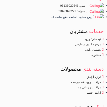
تلفن: 05136022646
همراه : 09026820222
آدرس: مشهد - امامت نبش امامت 34
خدمات
مشتریان
ثبت نام / ورود
مرجوع کردن سفارش
پشتیبانی آنلاین
مشاوره
دسته بندی
محصولات
لوازم آرایش
مراقبت و بهداشت پوست
مراقبت و زیبایی مو
آرایش چشم
لینک
های مفید