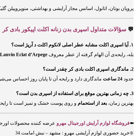
پروپان بوتان، اتانول، اسانس مجاز آرایشی و بهداشتی، منوپروپیلن گل
💬
سؤالات متداول
اسپری بدن زنانه اکلت اپیکور بادی کر
۱
. آیا اسپری اکلت مشابه عطر اصلی لانکوم اکلت د آرپژ است؟
بله، رایحه‌ی آن الهام گرفته از عطر معروف
Lanvin Eclat d’Arpege
2
. ماندگاری اسپری اکلت بادی کر چقدر است؟
حدود
24 ساعت
ماندگاری دارد و رایحه‌ آن تا پایان روز احساس می‌شو
3. چه زمانی بهترین موقع برای استفاده از اسپری بدن است؟
بهترین زمان،
بعد از استحمام
و روی پوست خشک و تمیز است تا رایحه 
⬅️
فروشگاه لوازم آرایش اورجینال مهرو
عرضه کننده محصولات اورجین
❇️خرید حضوری لوازم آرایشی مهرو : مشهد – نبش امامت 34