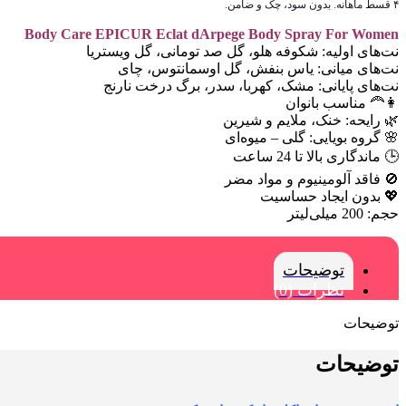
۴ قسط ماهانه. بدون سود، چک و ضامن.
Body Care EPICUR Eclat dArpege Body Spray For Women
نت‌های اولیه: شکوفه هلو، گل صد تومانی، گل ویستریا
نت‌های میانی: یاس بنفش، گل اوسمانتوس، چای
نت‌های پایانی: مشک، کهربا، سدر، برگ درخت نارنج
👩‍🦰 مناسب بانوان
🌿 رایحه: خنک، ملایم و شیرین
🌸 گروه بویایی: گلی – میوه‌ای
🕒 ماندگاری بالا تا 24 ساعت
🚫 فاقد آلومینیوم و مواد مضر
💖 بدون ایجاد حساسیت
حجم: 200 میلی‌لیتر
توضیحات
نظرات (0)
توضیحات
توضیحات