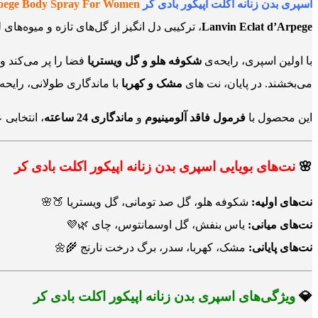
اسپری بدن زنانه اکلت اپیکور بادی کر
pege Body Spray For Women
Lanvin Eclat d’Arpege
، ترکیبی دل انگیز از گل‌های تازه و میوه‌های 
با اولین اسپری، رایحه‌ی
شکوفه هلو و گل ویستریا
فضا را پر می‌کند و
می‌بخشند. در پایان، نت های
مشک و کهربا
با ماندگاری طولانی، رایحه‌ا
این محصول با
فرمول فاقد آلومینیوم
و
ماندگاری 24 ساعته
، انتخابی
🌸
نت‌های بویایی اسپری بدن زنانه اپیکور اکلت بادی کر
نت‌های اولیه:
شکوفه هلو، گل صد تومانی، گل ویستریا 🍑🌸
نت‌های میانی:
یاس بنفش، گل اوسمانتوس، چای 🌿💜
نت‌های پایانی:
مشک، کهربا، سدر، برگ درخت نارنج 🌾🌼
💎
ویژگی‌های اسپری بدن زنانه اپیکور اکلت بادی کر