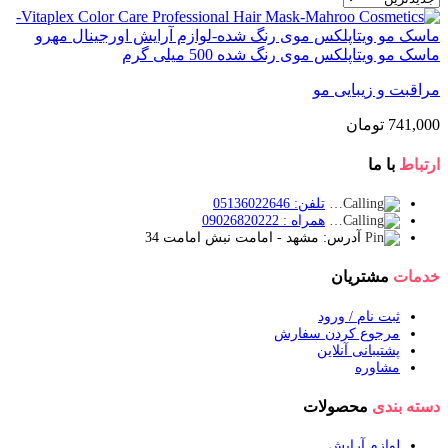
ماسک مو ویتاپلکس موی رنگ شده 500 میلی گرم
مراقبت و زیبایی مو
741,000
تومان
ارتباط
با ما
تلفن: 05136022646
همراه : 09026820222
آدرس: مشهد - امامت نبش امامت 34
خدمات
مشتریان
ثبت نام / ورود
مرجوع کردن سفارش
پشتیبانی آنلاین
مشاوره
دسته بندی
محصولات
لوازم آرایش