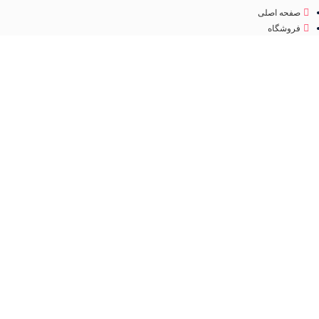
صفحه اصلی
فروشگاه
درباره ما
تماس با ما
مجوز
اینماد
تمامی حقوق متعلق به
فروشگاه لوازم آرایشی مهرو
می باشد. طراحی سایت و سئو
کانون
تبلیغاتی ققنوس پارس
فروشگاه
مطالب مفید
عطر و ادکلن
جستجو