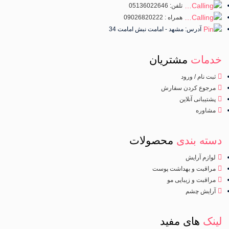
تلفن: 05136022646
همراه : 09026820222
آدرس: مشهد - امامت نبش امامت 34
خدمات
مشتریان
ثبت نام / ورود
مرجوع کردن سفارش
پشتیبانی آنلاین
مشاوره
دسته بندی
محصولات
لوازم آرایش
مراقبت و بهداشت پوست
مراقبت و زیبایی مو
آرایش چشم
لینک
های مفید