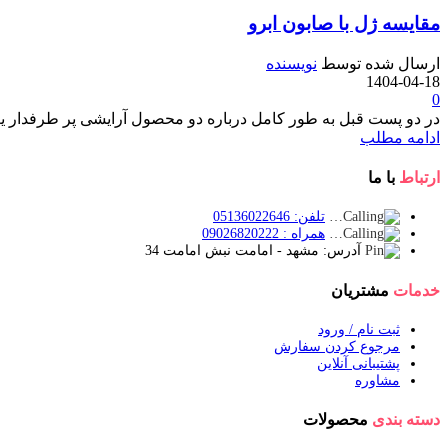
مقایسه ژل با صابون ابرو
ارسال شده توسط
نویسنده
1404-04-18
0
در دو پست قبل به طور کامل درباره دو محصول آرایشی پر طرفدار یعن
ادامه مطلب
ارتباط
با ما
تلفن: 05136022646
همراه : 09026820222
آدرس: مشهد - امامت نبش امامت 34
خدمات
مشتریان
ثبت نام / ورود
مرجوع کردن سفارش
پشتیبانی آنلاین
مشاوره
دسته بندی
محصولات