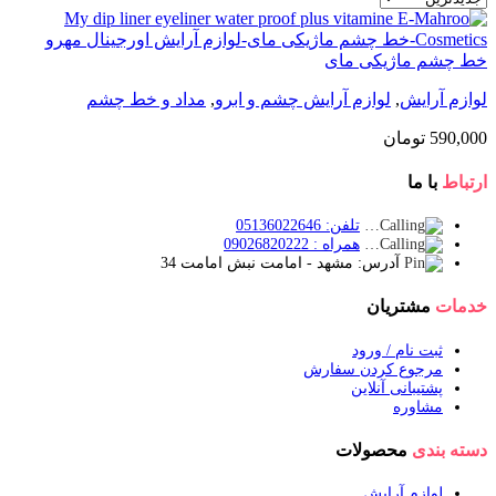
خط چشم ماژیکی مای
لوازم آرایش
,
لوازم آرایش چشم و ابرو
,
مداد و خط چشم
590,000
تومان
ارتباط
با ما
تلفن: 05136022646
همراه : 09026820222
آدرس: مشهد - امامت نبش امامت 34
خدمات
مشتریان
ثبت نام / ورود
مرجوع کردن سفارش
پشتیبانی آنلاین
مشاوره
دسته بندی
محصولات
لوازم آرایش