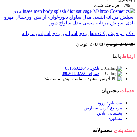
-7%
فروخته شده
بادی اسپلش مردانه اینسی مدل ساواج دیور
ادکلن و خوشبوکننده ها
,
بادی اسپلش
,
بادی اسپلش مردانه
قیمت
قیمت
590,000
تومان
550,000
تومان
اصلی:
فعلی:
590,000 تومان
550,000 تومان.
ارتباط
با ما
بود.
تلفن: 05136022646
همراه : 09026820222
آدرس: مشهد - امامت نبش امامت 34
خدمات
مشتریان
ثبت نام / ورود
مرجوع کردن سفارش
پشتیبانی آنلاین
مشاوره
دسته بندی
محصولات