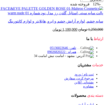
-12%
فروخته شده
پالت سایه سیتی استایل گلدن رز مدل نود شماره 01 warm nude
سایه چشم
,
لوازم آرایش چشم و ابرو
,
هایلایتر و لوازم کانتورینگ
قیمت
قیمت
1,250,000
تومان
1,100,000
تومان
اصلی:
فعلی:
1,250,000 تومان
1,100,000 تومان.
ارتباط
با ما
بود.
تلفن: 05136022646
همراه : 09026820222
آدرس: مشهد - امامت نبش امامت 34
خدمات
مشتریان
ثبت نام / ورود
مرجوع کردن سفارش
پشتیبانی آنلاین
مشاوره
دسته بندی
محصولات
لوازم آرایش