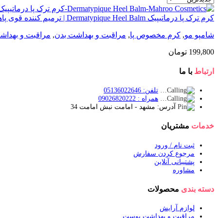
کرم ترک پا درماتیپیک Dermatypique Heel Balm | ترمیم کننده قوی پاهای خشک
شامپو مو
,
کرم مخصوص پا
,
مراقبت و بهداشت بدن
,
مراقبت و بهدا
199,800
تومان
ارتباط
با ما
تلفن: 05136022646
همراه : 09026820222
آدرس: مشهد - امامت نبش امامت 34
خدمات
مشتریان
ثبت نام / ورود
مرجوع کردن سفارش
پشتیبانی آنلاین
مشاوره
دسته بندی
محصولات
لوازم آرایش
مراقبت و بهداشت پوست