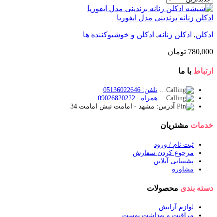
ادکلن زنانه برندینی مدل ایفوریا
ادکلن
,
ادکلن زنانه
,
ادکلن و خوشبوکننده ها
780,000
تومان
ارتباط
با ما
تلفن: 05136022646
همراه : 09026820222
آدرس: مشهد - امامت نبش امامت 34
خدمات
مشتریان
ثبت نام / ورود
مرجوع کردن سفارش
پشتیبانی آنلاین
مشاوره
دسته بندی
محصولات
لوازم آرایش
مراقبت و بهداشت پوست