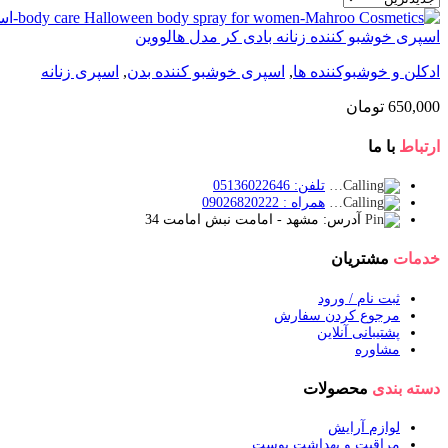
اسپری خوشبو کننده زنانه بادی کر مدل هالووین
ادکلن و خوشبوکننده ها
,
اسپری خوشبو کننده بدن
,
اسپری زنانه
650,000
تومان
ارتباط
با ما
تلفن: 05136022646
همراه : 09026820222
آدرس: مشهد - امامت نبش امامت 34
خدمات
مشتریان
ثبت نام / ورود
مرجوع کردن سفارش
پشتیبانی آنلاین
مشاوره
دسته بندی
محصولات
لوازم آرایش
مراقبت و بهداشت پوست