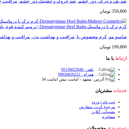
ضد پف و تیرگی دور چشم
,
ضد چروک و لیفتینگ دور چشم
,
مراقبت چ
359,800
تومان
کرم ترک پا درماتیپیک Dermatypique Heel Balm | ترمیم کننده قوی پاهای خشک
شامپو مو
,
کرم مخصوص پا
,
مراقبت و بهداشت بدن
,
مراقبت و بهدا
199,800
تومان
ارتباط
با ما
تلفن: 05136022646
همراه : 09026820222
آدرس: مشهد - امامت نبش امامت 34
خدمات
مشتریان
ثبت نام / ورود
مرجوع کردن سفارش
پشتیبانی آنلاین
مشاوره
دسته بندی
محصولات