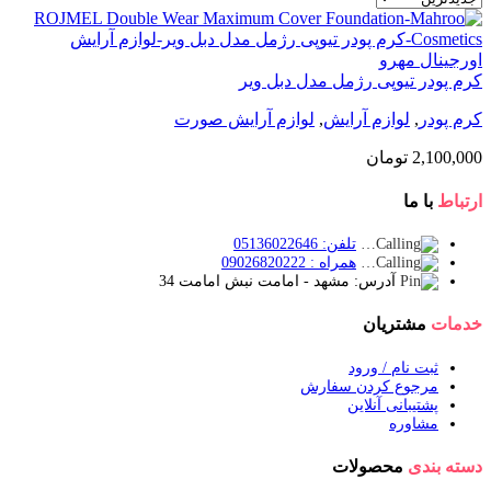
کرم پودر تیوپی رژمل مدل دبل ویر
کرم پودر
,
لوازم آرایش
,
لوازم آرایش صورت
2,100,000
تومان
ارتباط
با ما
تلفن: 05136022646
همراه : 09026820222
آدرس: مشهد - امامت نبش امامت 34
خدمات
مشتریان
ثبت نام / ورود
مرجوع کردن سفارش
پشتیبانی آنلاین
مشاوره
دسته بندی
محصولات