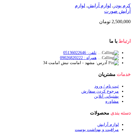
کرم پودر
,
لوازم آرایش
,
لوازم
آرایش صورت
2,500,000
تومان
ارتباط
با ما
تلفن: 05136022646
همراه : 09026820222
آدرس: مشهد - امامت نبش امامت 34
خدمات
مشتریان
ثبت نام / ورود
مرجوع کردن سفارش
پشتیبانی آنلاین
مشاوره
دسته بندی
محصولات
لوازم آرایش
مراقبت و بهداشت پوست