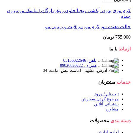
کرم موی بدون آبکشی ریچنا حاوی روغن آرگان | ماسک مو بیرون
حمام
حالت دهنده مو
,
کرم مو
,
مراقبت و زیبایی مو
755,000
تومان
ارتباط
با ما
تلفن: 05136022646
همراه : 09026820222
آدرس: مشهد - امامت نبش امامت 34
خدمات
مشتریان
ثبت نام / ورود
مرجوع کردن سفارش
پشتیبانی آنلاین
مشاوره
دسته بندی
محصولات
لوازم آرایش