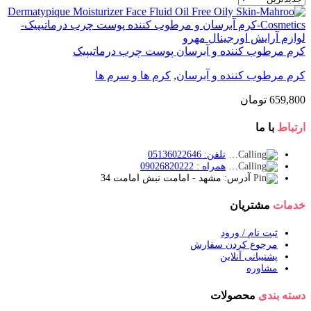
کرم مرطوب کننده و آبرسان پوست چرب درماتیپیک
کرم مرطوب کننده و آبرسان
,
کرم ها و سرم ها
659,800
تومان
ارتباط
با ما
تلفن: 05136022646
همراه : 09026820222
آدرس: مشهد - امامت نبش امامت 34
خدمات
مشتریان
ثبت نام / ورود
مرجوع کردن سفارش
پشتیبانی آنلاین
مشاوره
دسته بندی
محصولات