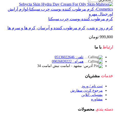
کرم مرطوب کننده پوست چرب سبیکتا
کرم روز و شب
,
کرم مرطوب کننده و آبرسان
,
کرم ها و سرم ها
999,800
تومان
ارتباط
با ما
تلفن: 05136022646
همراه : 09026820222
آدرس: مشهد - امامت نبش امامت 34
خدمات
مشتریان
ثبت نام / ورود
مرجوع کردن سفارش
پشتیبانی آنلاین
مشاوره
دسته بندی
محصولات