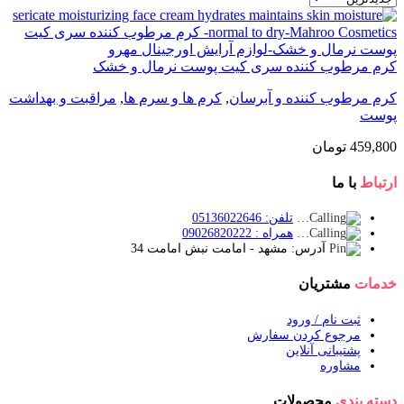
کرم مرطوب کننده سری کیت پوست نرمال و خشک
کرم مرطوب کننده و آبرسان
,
کرم ها و سرم ها
,
مراقبت و بهداشت
پوست
459,800
تومان
ارتباط
با ما
تلفن: 05136022646
همراه : 09026820222
آدرس: مشهد - امامت نبش امامت 34
خدمات
مشتریان
ثبت نام / ورود
مرجوع کردن سفارش
پشتیبانی آنلاین
مشاوره
دسته بندی
محصولات