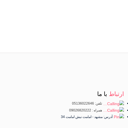
ارتباط
با ما
تلفن: 05136022646
همراه : 09026820222
آدرس: مشهد - امامت نبش امامت 34