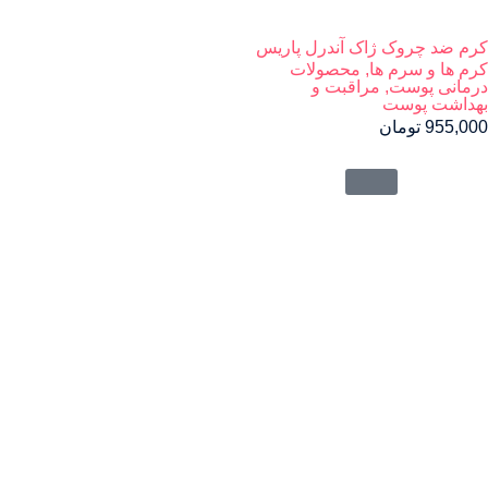
کرم ضد چروک ژاک آندرل پاریس
کرم ها و سرم ها
,
محصولات
درمانی پوست
,
مراقبت و
بهداشت پوست
955,000
تومان