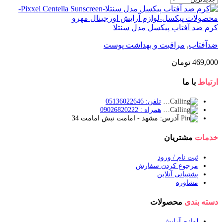
کرم ضد آفتاب پیکسل مدل سنتلا
ضدآفتاب
,
مراقبت و بهداشت پوست
469,000
تومان
ارتباط
با ما
تلفن: 05136022646
همراه : 09026820222
آدرس: مشهد - امامت نبش امامت 34
خدمات
مشتریان
ثبت نام / ورود
مرجوع کردن سفارش
پشتیبانی آنلاین
مشاوره
دسته بندی
محصولات
لوازم آرایش