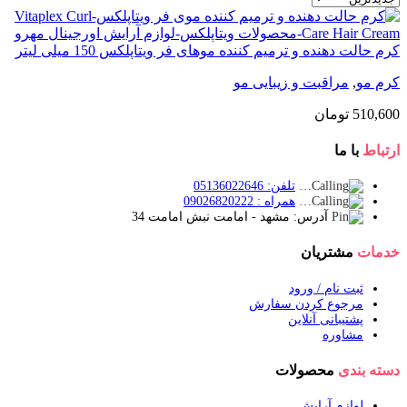
کرم حالت دهنده و ترمیم کننده موهای فر ویتاپلکس 150 میلی لیتر
کرم مو
,
مراقبت و زیبایی مو
510,600
تومان
ارتباط
با ما
تلفن: 05136022646
همراه : 09026820222
آدرس: مشهد - امامت نبش امامت 34
خدمات
مشتریان
ثبت نام / ورود
مرجوع کردن سفارش
پشتیبانی آنلاین
مشاوره
دسته بندی
محصولات
لوازم آرایش