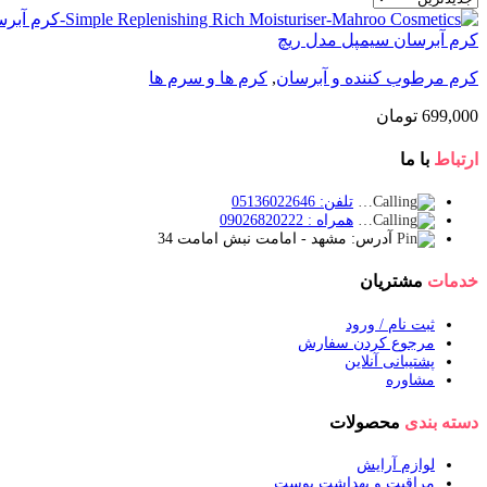
کرم آبرسان سیمپل مدل ریچ
کرم مرطوب کننده و آبرسان
,
کرم ها و سرم ها
699,000
تومان
ارتباط
با ما
تلفن: 05136022646
همراه : 09026820222
آدرس: مشهد - امامت نبش امامت 34
خدمات
مشتریان
ثبت نام / ورود
مرجوع کردن سفارش
پشتیبانی آنلاین
مشاوره
دسته بندی
محصولات
لوازم آرایش
مراقبت و بهداشت پوست