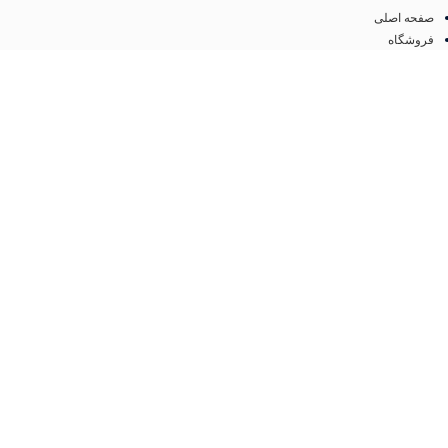
صفحه اصلی
فروشگاه
درباره ما
تماس با ما
مجوز
اینماد
تمامی حقوق متعلق به
فروشگاه لوازم آرایشی مهرو
می باشد. طراحی سایت و سئو
کانون
تبلیغاتی ققنوس پارس
فروشگاه
مطالب مفید
عطر و ادکلن
جستجو