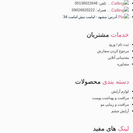
تلفن: 05136022646
همراه : 09026820222
آدرس: مشهد - امامت نبش امامت 34
خدمات
مشتریان
ثبت نام / ورود
مرجوع کردن سفارش
پشتیبانی آنلاین
مشاوره
دسته بندی
محصولات
لوازم آرایش
مراقبت و بهداشت پوست
مراقبت و زیبایی مو
آرایش چشم
لینک
های مفید