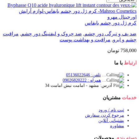
کرم ژل دور چشم بایفاس
ضد پف و تیرگی دور چشم
,
ضد چروک و لیفتینگ دور چشم
,
مراقبت
چشم و ابرو
,
مراقبت و بهداشت پوست
758,000
تومان
ارتباط
با ما
تلفن: 05136022646
همراه : 09026820222
آدرس: مشهد - امامت نبش امامت 34
خدمات
مشتریان
ثبت نام / ورود
مرجوع کردن سفارش
پشتیبانی آنلاین
مشاوره
دسته بندی
محصولات