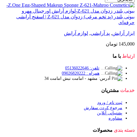
بیوتی بلندر (پد تخم مرغی) زدوان مدل Z-621 | اسفنج آرایشی
حرفه‌ای
ابزار آرایش
,
پد آرایشی
,
لوازم آرایش
145,000
تومان
ارتباط
با ما
تلفن: 05136022646
همراه : 09026820222
آدرس: مشهد - امامت نبش امامت 34
خدمات
مشتریان
ثبت نام / ورود
مرجوع کردن سفارش
پشتیبانی آنلاین
مشاوره
دسته بندی
محصولات