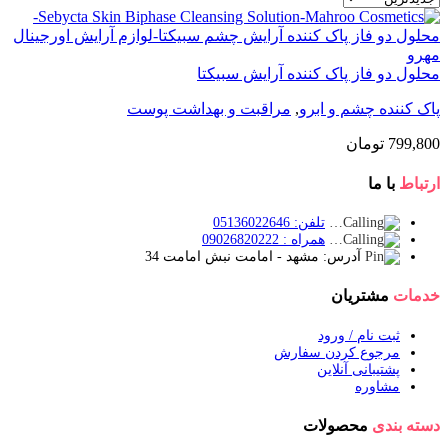
محلول دو فاز پاک کننده آرایش سبیکتا
پاک کننده چشم و ابرو
,
مراقبت و بهداشت پوست
799,800
تومان
ارتباط
با ما
تلفن: 05136022646
همراه : 09026820222
آدرس: مشهد - امامت نبش امامت 34
خدمات
مشتریان
ثبت نام / ورود
مرجوع کردن سفارش
پشتیبانی آنلاین
مشاوره
دسته بندی
محصولات