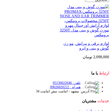
موزن گوش و بینی مدل 3250T
پرومکس
لوازم برقی و پیرایش
,
مو زن
گوش و بینی و ابرو
2,098,000
تومان
ارتباط
با ما
تلفن: 05136022646
همراه : 09026820222
آدرس: مشهد - امامت نبش امامت 34
خدمات
مشتریان
ثبت نام / ورود