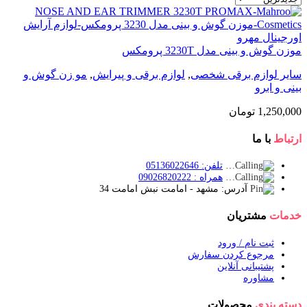
موزن گوش و بینی مدل 3230T پرومکس
سایر لوازم برقی شخصی
,
لوازم برقی و پیرایش
,
مو زن گوش و
بینی و ابرو
1,250,000
تومان
ارتباط
با ما
تلفن: 05136022646
همراه : 09026820222
آدرس: مشهد - امامت نبش امامت 34
خدمات
مشتریان
ثبت نام / ورود
مرجوع کردن سفارش
پشتیبانی آنلاین
مشاوره
دسته بندی
محصولات