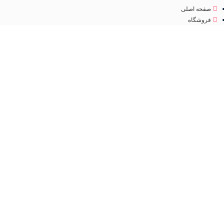
صفحه اصلی
فروشگاه
درباره ما
تماس با ما
مجوز
اینماد
تمامی حقوق متعلق به
فروشگاه لوازم آرایشی مهرو
می باشد. طراحی سایت و سئو
کانون
تبلیغاتی ققنوس پارس
فروشگاه
مطالب مفید
عطر و ادکلن
جستجو