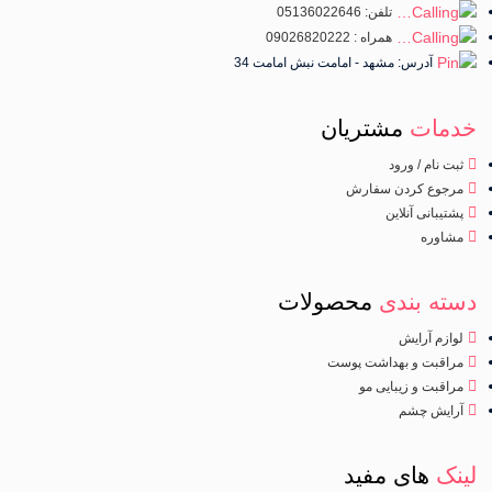
تلفن: 05136022646
همراه : 09026820222
آدرس: مشهد - امامت نبش امامت 34
خدمات
مشتریان
ثبت نام / ورود
مرجوع کردن سفارش
پشتیبانی آنلاین
مشاوره
دسته بندی
محصولات
لوازم آرایش
مراقبت و بهداشت پوست
مراقبت و زیبایی مو
آرایش چشم
لینک
های مفید