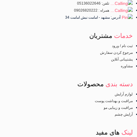
تلفن: 05136022646
همراه : 09026820222
آدرس: مشهد - امامت نبش امامت 34
خدمات
مشتریان
ثبت نام / ورود
مرجوع کردن سفارش
پشتیبانی آنلاین
مشاوره
دسته بندی
محصولات
لوازم آرایش
مراقبت و بهداشت پوست
مراقبت و زیبایی مو
آرایش چشم
لینک
های مفید