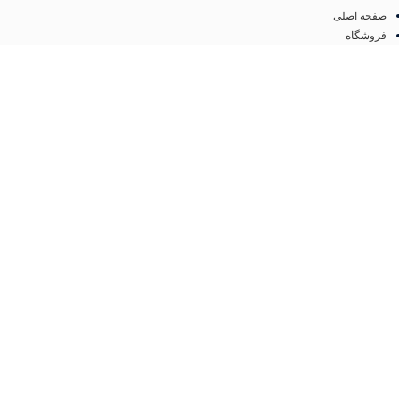
صفحه اصلی
فروشگاه
درباره ما
تماس با ما
مجوز
اینماد
تمامی حقوق متعلق به
فروشگاه لوازم آرایشی مهرو
می باشد. طراحی سایت و سئو
کانون
تبلیغاتی ققنوس پارس
فروشگاه
مطالب مفید
عطر و ادکلن
جستجو