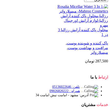
محلول پاک کننده آرایش رزالیا 3
در 1
پاک کننده و شوینده پوست
,
مراقبت و بهداشت پوست
,
میسلارواتر
287,500
تومان
ارتباط
با ما
تلفن: 05136022646
همراه : 09026820222
آدرس: مشهد - امامت نبش امامت 34
خدمات
مشتریان