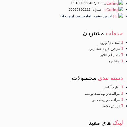
تلفن: 05136022646
همراه : 09026820222
آدرس: مشهد - امامت نبش امامت 34
خدمات
مشتریان
ثبت نام / ورود
مرجوع کردن سفارش
پشتیبانی آنلاین
مشاوره
دسته بندی
محصولات
لوازم آرایش
مراقبت و بهداشت پوست
مراقبت و زیبایی مو
آرایش چشم
لینک
های مفید