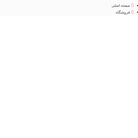
صفحه اصلی
فروشگاه
درباره ما
تماس با ما
مجوز
اینماد
تمامی حقوق متعلق به
فروشگاه لوازم آرایشی مهرو
می باشد. طراحی سایت و سئو
کانون
تبلیغاتی ققنوس پارس
فروشگاه
مطالب مفید
عطر و ادکلن
جستجو