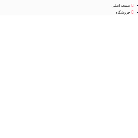
صفحه اصلی
فروشگاه
درباره ما
تماس با ما
مجوز
اینماد
تمامی حقوق متعلق به
فروشگاه لوازم آرایشی مهرو
می باشد. طراحی سایت و سئو
کانون
تبلیغاتی ققنوس پارس
فروشگاه
مطالب مفید
عطر و ادکلن
جستجو