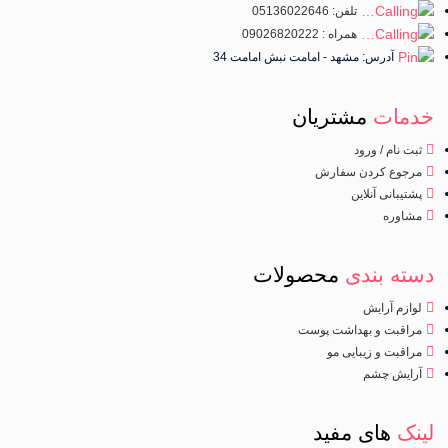
تلفن: 05136022646
همراه : 09026820222
آدرس: مشهد - امامت نبش امامت 34
خدمات
مشتریان
ثبت نام / ورود
مرجوع کردن سفارش
پشتیبانی آنلاین
مشاوره
دسته بندی
محصولات
لوازم آرایش
مراقبت و بهداشت پوست
مراقبت و زیبایی مو
آرایش چشم
لینک
های مفید