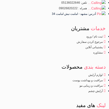
تلفن: 05136022646
همراه : 09026820222
آدرس: مشهد - امامت نبش امامت 34
خدمات
مشتریان
ثبت نام / ورود
مرجوع کردن سفارش
پشتیبانی آنلاین
مشاوره
دسته بندی
محصولات
لوازم آرایش
مراقبت و بهداشت پوست
مراقبت و زیبایی مو
آرایش چشم
لینک
های مفید