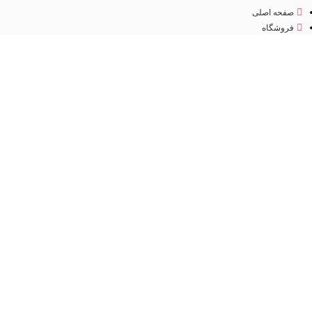
صفحه اصلی
فروشگاه
درباره ما
تماس با ما
مجوز
اینماد
تمامی حقوق متعلق به
فروشگاه لوازم آرایشی مهرو
می باشد. طراحی سایت و سئو
کانون
تبلیغاتی ققنوس پارس
فروشگاه
مطالب مفید
عطر و ادکلن
جستجو