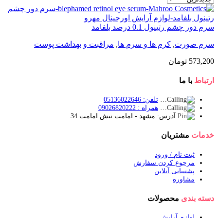
سرم دور چشم رتینول 0.1 درصد بلفامد
سرم صورت
,
کرم ها و سرم ها
,
مراقبت و بهداشت پوست
573,200
تومان
ارتباط
با ما
تلفن: 05136022646
همراه : 09026820222
آدرس: مشهد - امامت نبش امامت 34
خدمات
مشتریان
ثبت نام / ورود
مرجوع کردن سفارش
پشتیبانی آنلاین
مشاوره
دسته بندی
محصولات
لوازم آرایش