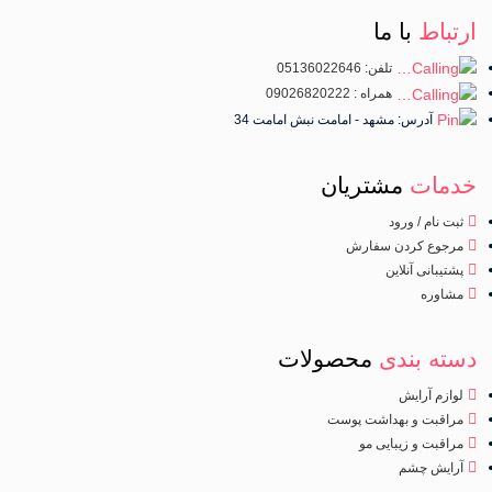
ارتباط
با ما
تلفن: 05136022646
همراه : 09026820222
آدرس: مشهد - امامت نبش امامت 34
خدمات
مشتریان
ثبت نام / ورود
مرجوع کردن سفارش
پشتیبانی آنلاین
مشاوره
دسته بندی
محصولات
لوازم آرایش
مراقبت و بهداشت پوست
مراقبت و زیبایی مو
آرایش چشم